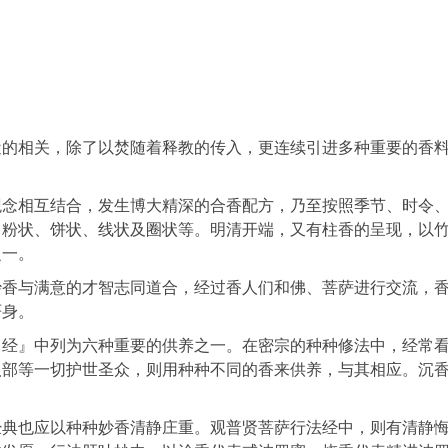
相关，除了以焚随着释教的传入，更连续引进多种重要的香
相互结合，发生博大精深的合香配方，乃至按照季节、时令
、粉状、饼状、线状及圈状等。明清开端，又有柱香的呈现，以
之一。
与满意的才智志同道合，经过香人们和佛、菩萨进行交流，
严身。
』中列为六种重要的供养之一。在密宗的种种修法中，经常
八部等一切护世圣众，则用种种不同的香来供养，与其相应。沉
也应以种种妙香清静庄重。观普贤菩萨行法经中，则有清静