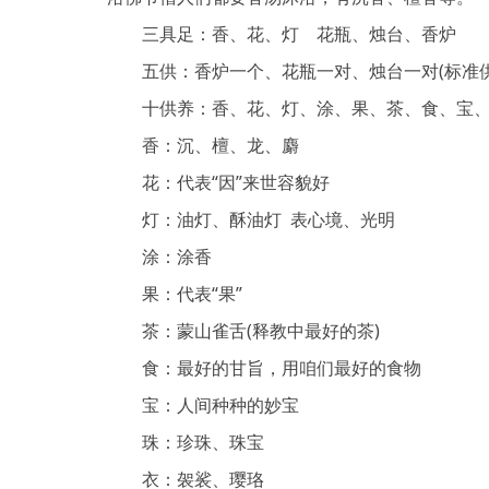
三具足：香、花、灯 花瓶、烛台、香炉
五供：香炉一个、花瓶一对、烛台一对(标准供
十供养：香、花、灯、涂、果、茶、食、宝、
香：沉、檀、龙、麝
花：代表“因”来世容貌好
灯：油灯、酥油灯 表心境、光明
涂：涂香
果：代表“果”
茶：蒙山雀舌(释教中最好的茶)
食：最好的甘旨，用咱们最好的食物
宝：人间种种的妙宝
珠：珍珠、珠宝
衣：袈裟、璎珞