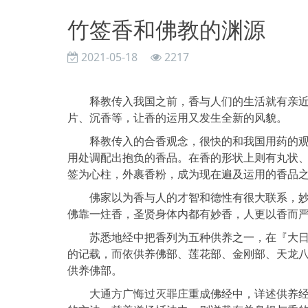
竹签香和佛教的渊源
2021-05-18
2217
释教传入我国之前，香与人们的生活就有亲近的
片、沉香等，让香的运用又发生全新的风貌。
释教传入的合香观念，很快的和我国用药的观念
用处调配出抱负的香品。在香的形状上则有丸状
签为心柱，外裹香粉，成为现在遍及运用的香品
佛家以为香与人的才智和德性有很大联系，妙香
佛靠一炷香，圣贤身体内都有妙香，人更以香而
苏悉地经中把香列为五种供养之一，在『大日经
的记载，而依供养佛部、莲花部、金刚部、天龙
供养佛部。
大通方广悔过灭罪庄重成佛经中，详述供养经典