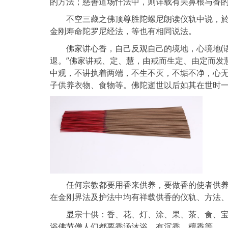
的方法；慈善道场忏法中，则详载有关鼻根与香
不空三藏之佛顶尊胜陀螺尼朗读仪轨中说，於息
金刚寿命陀罗尼经法，等也有相同说法。
佛家讲心香，自己反观自己的境地，心境地(语音
退。”佛家讲戒、定、慧，由戒而生定、由定而发
中观，不讲执着两端，不生不灭，不垢不净，心
子供养衣物、食物等。佛陀逝世以后如其在世时
任何宗教都要用香来供养，要做香的使者供养诸
在金刚界法及护法中均有祥载供香的仪轨、方法
显宗十供：香、花、灯、涂、果、茶、食、宝、
浴佛节僧人们都要香汤沐浴，有沉香、檀香等。