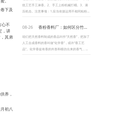
罗蜜。
一、制备原料香药：要概括考虑香的用途、香
统工艺手工淋香。2、手工上粉机械打桶。3、液
经卷下及
型、档次等。一般文人雅士用泽兰、蕙兰、椒
压机击。注意事项：1.应当依据运用不相同粘粉
树、桂
的特性进行合理配料，由于不相同的粘粉的胶质
和功能不相同， 同一种粘粉不相同产地，和不相
方心不
08-26
香粉香料厂：如何区分竹签香好坏？
同批次的黏性不相同，假设都选用相同的配比必
定，讲
定有时会出疑问。 比方简略粘连成团，烂头，烂
时，其弟
咱们把天然香料制成的香品叫作“天然香”，把加了
脚，烂肉等。做香并不是粘粉的粘性越大越好，
人工合成香料的香叫做“化学香”，或许“香工艺
配料应当搅拌均匀，虽然有些师父
品”。化学香徒有香的外形和模仿出来的香气，却
没有天然香的内在和功效。外观天然香外观一般
是天然的浅棕色(根据最新的调查，这点也不必定
了，良多化学香也不加色彩了)，也便是天然植物
破碎摧毁、炮制往后的色彩。天然香假如染了色
彩，一般不会保持很长时间，大约半年左右色彩
就会褪掉，变得斑斓而不好看。因而，天然香
的供养，
四月初八