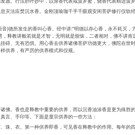
的发愿。行法肝叶抄中，以涂香代表戒波罗蜜，烧香代表精进波
灾法应焚沉水香。金刚顶瑜珈千手千眼观安闲菩萨修行仪轨
)德所发生的香叫心香。经中讲:“明德以存心香，永不耗灭，
慧，释教讲般若就是才智，无明就是烦恼，二者相对，佛不讲肯
无挂碍、无有恐惧。用心香去供养诸佛菩萨功德更大，佛陀在世
一样供养，有严厉的供养模式和仪规。
佛。香也是释教中重要的供养，而以沉香油涂香是更为殊胜
、真言、手印等。下面是显宗供养的一些方法：
珠、衣。第一种供养即香，可见香在释教中的作用。每年的