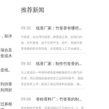
推荐新闻
09-30
线香厂家：竹签香有哪些结构？
料，如冰
竹签香，在台湾叫线香，棒香或立香，在咱们内
地，叫竹签香，由于它把竹支、桂竹、用做竹签
香香脚的部分而得名。从前都是人工手动来切剖
、场合及
做香脚，现在香脚的切剖部分，皆以机器取代。
竹签或木
下面小编为咱们介绍一下竹签香结构与制作进
09-30
线香厂家：制作竹签香的工艺
程，内容如下：①打底是指先将香脚的四分之三
香是线。
部分沾上清水，然后将粘粉沾上沾水的香脚，粘
古人发现任一种香料都有提神醒脑和沉心静气的
粉遇水会具有黏性，此进程是为香料的沾黏前
作用，所以我国的烧香前史已达3000多年，我国
看到供香
语，制香的1进程。②内腹是把香料与香支进行均
算是世界上早一批加工和运用香料的国家。佛香
香则用於
匀的裹粉动作
是富含想起的树皮、树脂、根等制成的香料关于
香料制成的佛香，其优点清楚明了：一馨香除
09-08
香粉香料厂：竹签香的制作技巧
秽；二提神醒脑、熏陶情致；三闻香、净化身心
悔过鼻根
下面，让我们简单的了解一下传统佛香的过程
现在制作竹签香，首要选用以下几种方法：1、传