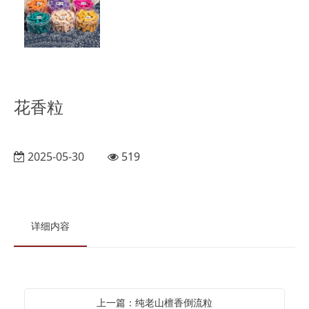
花香粒
2025-05-30
519
详细内容
上一篇：纯老山檀香倒流粒