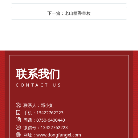
下一篇：老山檀香皇粒
联系我们
CONTACT US
联系人：邓小姐
手机：13422762223
固话：0750-6400440
微信号：13422762223
网址：
www.dongfangxl.com