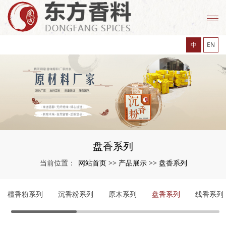
中
EN
盘香系列
网站首页
产品展示
盘香系列
当前位置：
>>
>>
檀香粉系列
沉香粉系列
原木系列
盘香系列
线香系列